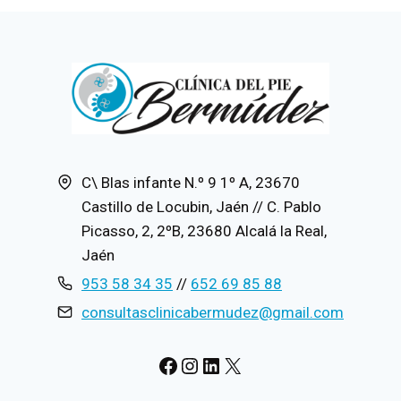
C\ Blas infante N.º 9 1º A, 23670
Castillo de Locubin, Jaén // C. Pablo
Picasso, 2, 2ºB, 23680 Alcalá la Real,
Jaén
953 58 34 35
//
652 69 85 88
consultasclinicabermudez@gmail.com
#
Instagram
LinkedIn
X