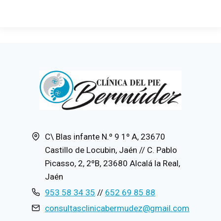
C\ Blas infante N.º 9 1º A, 23670
Castillo de Locubin, Jaén // C. Pablo
Picasso, 2, 2ºB, 23680 Alcalá la Real,
Jaén
953 58 34 35
//
652 69 85 88
consultasclinicabermudez@gmail.com