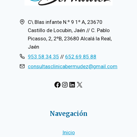
C\ Blas infante N.º 9 1º A, 23670
Castillo de Locubin, Jaén // C. Pablo
Picasso, 2, 2ºB, 23680 Alcalá la Real,
Jaén
953 58 34 35
//
652 69 85 88
consultasclinicabermudez@gmail.com
#
Instagram
LinkedIn
X
Navegación
Inicio