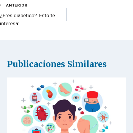
Navegación
ANTERIOR
¿Eres diabético?. Esto te
de
interesa:
entradas
Publicaciones Similares