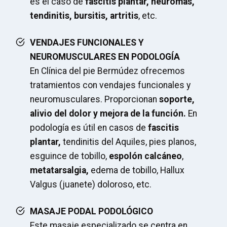
es el caso de
fascitis plantar, neuromas,
tendinitis, bursitis, artritis
, etc.
VENDAJES FUNCIONALES Y
NEUROMUSCULARES EN PODOLOGÍA
En Clínica del pie Bermúdez ofrecemos
tratamientos con vendajes funcionales y
neuromusculares. Proporcionan
soporte,
alivio del dolor y mejora de la función.
En
podología es útil en casos de
fascitis
plantar,
tendinitis del Aquiles, pies planos,
esguince de tobillo,
espolón calcáneo
,
metatarsalgia,
edema de tobillo, Hallux
Valgus (juanete) doloroso, etc.
MASAJE PODAL PODOLÓGICO
Este masaje especializado se centra en